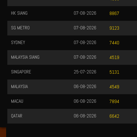
HK SIANG
07-08-2026
8867
SG METRO
07-08-2026
9123
SYDNEY
07-08-2026
7440
MALAYSIA SIANG
07-08-2026
4519
SINGAPORE
25-07-2026
5131
MALAYSIA
06-08-2026
4549
MACAU
06-08-2026
7894
QATAR
06-08-2026
6642