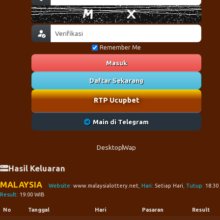
Remember Me
Masuk
Daftar Sekarang
RTP Ucupbet
Main di Telegram
Desktop
Wap
Hasil Keluaran
MALAYSIA
Website:
www.malaysialottery.net
, Hari:
Setiap Hari
, Tutup:
18:30
Result:
19:00 WIB
No
Tanggal
Hari
Pasaran
Result