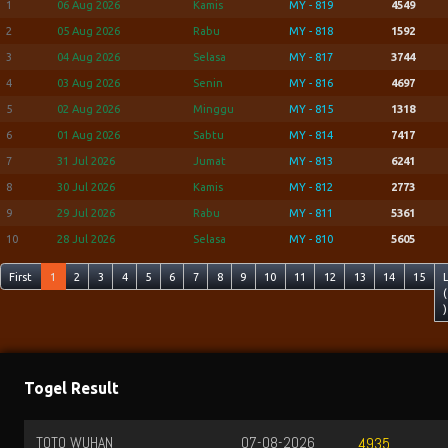
1
06 Aug 2026
Kamis
MY - 819
4549
2
05 Aug 2026
Rabu
MY - 818
1592
3
04 Aug 2026
Selasa
MY - 817
3744
4
03 Aug 2026
Senin
MY - 816
4697
5
02 Aug 2026
Minggu
MY - 815
1318
6
01 Aug 2026
Sabtu
MY - 814
7417
7
31 Jul 2026
Jumat
MY - 813
6241
8
30 Jul 2026
Kamis
MY - 812
2773
9
29 Jul 2026
Rabu
MY - 811
5361
10
28 Jul 2026
Selasa
MY - 810
5605
First
1
2
3
4
5
6
7
8
9
10
11
12
13
14
15
(
)
Togel Result
TOTO WUHAN
07-08-2026
4935